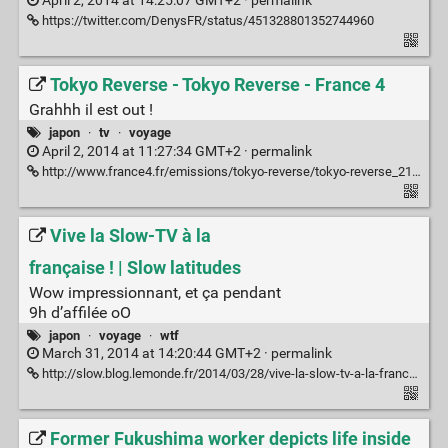
April 2, 2014 at 14:25:07 GMT+2 ·
permalink
https://twitter.com/DenysFR/status/451328801352744960
Tokyo Reverse - Tokyo Reverse - France 4
Grahhh il est out !
japon
·
tv
·
voyage
April 2, 2014 at 11:27:34 GMT+2 ·
permalink
http://www.france4.fr/emissions/tokyo-reverse/tokyo-reverse_218623
Vive la Slow-TV à la
française ! | Slow latitudes
Wow impressionnant, et ça pendant
9h d’affilée oO
japon
·
voyage
·
wtf
March 31, 2014 at 14:20:44 GMT+2 ·
permalink
http://slow.blog.lemonde.fr/2014/03/28/vive-la-slow-tv-a-la-francaise/
Former Fukushima worker depicts life inside