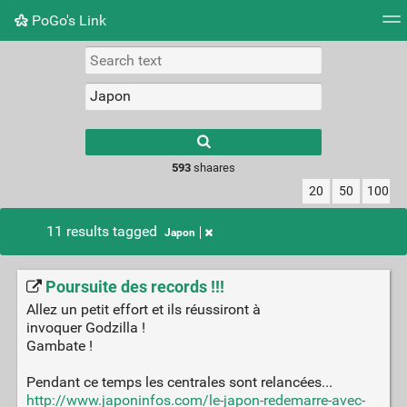
PoGo's Link
Tag cloud
Picture wall
Daily
RSS Feed
Logi
Type 1 or more
characters for
results.
593
shaares
20
50
100
11 results tagged
Japon
Poursuite des records !!!
Allez un petit effort et ils réussiront à
invoquer Godzilla !
Gambate !
Pendant ce temps les centrales sont relancées...
http://www.japoninfos.com/le-japon-redemarre-avec-