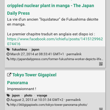
crippled nuclear plant in manga - The Japan
Daily Press
La vie d'un ancien "liquidateur" de Fukushima décrite
en manga.
Le premier chapitre traduit en anglais est dispo ici :
https://www.facebook.com/ichiefu/posts/1415129962
074416
fukushima
·
japon
March 27, 2014 at 08:33:41 GMT+1 ·
permalink
http://japandailypress.com/former-fukushima-worker-depicts-life-inside-crippled-nuclear-plant-in-manga-2646389/
Tokyo Tower Gigapixel
Panorama
Impressionnant !
japon
·
photo
·
voyage
August 2, 2013 at 10:31:34 GMT+2 ·
permalink
http://360gigapixels.com/tokyo-tower-panorama-photo/