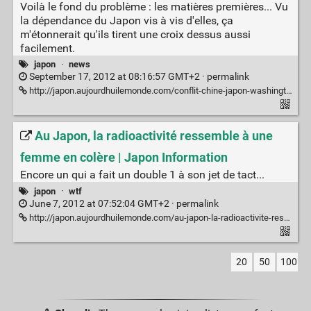
Voilà le fond du problème : les matières premières... Vu
la dépendance du Japon vis à vis d'elles, ça
m'étonnerait qu'ils tirent une croix dessus aussi
facilement.
japon
·
news
September 17, 2012 at 08:16:57 GMT+2 ·
permalink
http://japon.aujourdhuilemonde.com/conflit-chine-japon-washington-sinquiete-des-risques-de-guerre-0
Au Japon, la radioactivité ressemble à une
femme en colère | Japon Information
Encore un qui a fait un double 1 à son jet de tact...
japon
·
wtf
June 7, 2012 at 07:52:04 GMT+2 ·
permalink
http://japon.aujourdhuilemonde.com/au-japon-la-radioactivite-ressemble-une-femme-en-colere
20
50
100