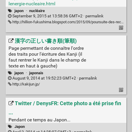
lenergie-nucleaire.html
japon
·
nucléaire
September 9, 2015 at 13:58:36 GMT+2 ·
permalink
http://hillion-fukushima.blogspot.com/2015/09/poursuite-des-records.html
漢字の正しい書き順(筆順)
Page permettant de connaître l'ordre
des traits pour l'écriture des Kanji (il
faut rentrer le Kanji dans le champ de
texte en haut à gauche)
japon
·
japonais
August 9, 2014 at 19:52:23 GMT+2 ·
permalink
http://kakijun.jp/
Twitter / DenysFR: Cette photo a été prise fin
...
Pendant ce temps au Japon...
Japon