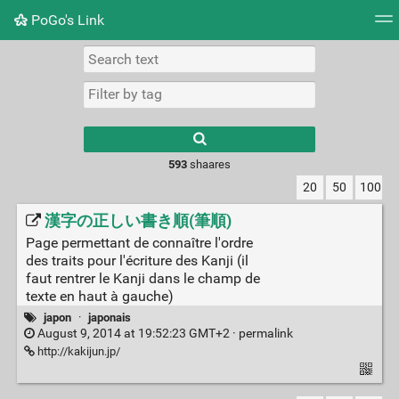
PoGo's Link
Tag cloud
Picture wall
Daily
RSS Feed
Logi
Type 1 or more
characters for
results.
593
shaares
20
50
100
漢字の正しい書き順(筆順)
Page permettant de connaître l'ordre
des traits pour l'écriture des Kanji (il
faut rentrer le Kanji dans le champ de
texte en haut à gauche)
japon
·
japonais
August 9, 2014 at 19:52:23 GMT+2 ·
permalink
http://kakijun.jp/