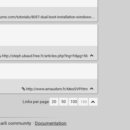
.com/tutorials/8057-dual-boot-installation-windows-7-xp.html
http://steph.ubaud.free.fr/articles.php?lng=fr&pg=56
http://www.arnaudom.fr/MesSVP.htm
Links per page
20
50
100
aarli community ·
Documentation