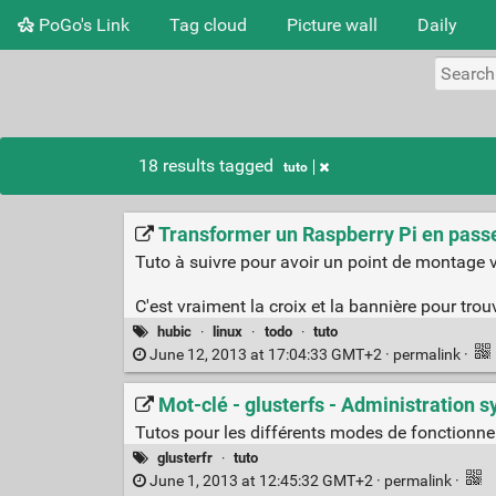
PoGo's Link
Tag cloud
Picture wall
Daily
18 results tagged
tuto
Transformer un Raspberry Pi en passer
Tuto à suivre pour avoir un point de montage 
C'est vraiment la croix et la bannière pour tro
hubic
·
linux
·
todo
·
tuto
June 12, 2013 at 17:04:33 GMT+2 ·
permalink
·
Mot-clé - glusterfs - Administration 
Tutos pour les différents modes de fonctionne
glusterfr
·
tuto
June 1, 2013 at 12:45:32 GMT+2 ·
permalink
·