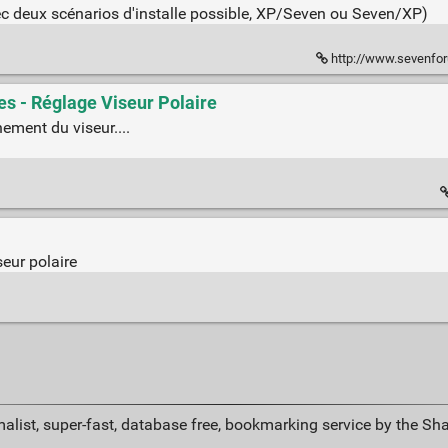
vec deux scénarios d'installe possible, XP/Seven ou Seven/XP)
http://www.sevenforums
es - Réglage Viseur Polaire
ement du viseur....
seur polaire
alist, super-fast, database free, bookmarking service by the Sh