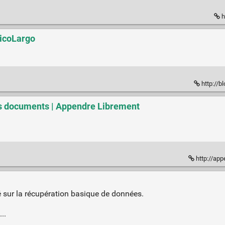
h
NicoLargo
http://b
les documents | Appendre Librement
http://app
qué sur la récupération basique de données.
..