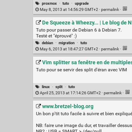
proxmox
·
tuto
·
upgrade
May 8, 2013 at 14:56:29 GMT+2 ·
permalink
·
De Squeeze à Wheezy... | Le blog de 
Tuto pour passer de Debian 6 à Debian 7.
Testé et "éprouvé" :)
debian
·
migration
·
tuto
May 6, 2013 at 18:47:27 GMT+2 ·
permalink
·
Vim splitter sa fenêtre en de multip
Tuto pour se servir des split d'éran avec VIM
linux
·
split
·
tuto
April 25, 2013 at 17:14:26 GMT+2 ·
permalink
·
www.bretzel-blog.org
Un bon p'tit tuto facile à suivre et bien expli
NB: faire une image du dur, et travailler dessus.
NB2 : USB = SMART > /dev/null