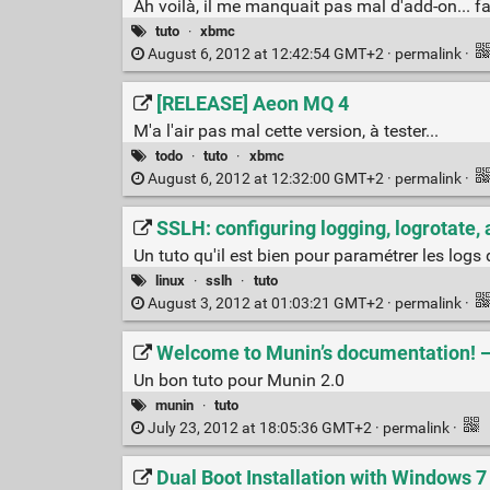
Ah voilà, il me manquait pas mal d'add-on... fau
tuto
·
xbmc
August 6, 2012 at 12:42:54 GMT+2 ·
permalink
·
[RELEASE] Aeon MQ 4
M'a l'air pas mal cette version, à tester...
todo
·
tuto
·
xbmc
August 6, 2012 at 12:32:00 GMT+2 ·
permalink
·
SSLH: configuring logging, logrotate,
Un tuto qu'il est bien pour paramétrer les logs
linux
·
sslh
·
tuto
August 3, 2012 at 01:03:21 GMT+2 ·
permalink
·
Welcome to Munin’s documentation! 
Un bon tuto pour Munin 2.0
munin
·
tuto
July 23, 2012 at 18:05:36 GMT+2 ·
permalink
·
Dual Boot Installation with Windows 