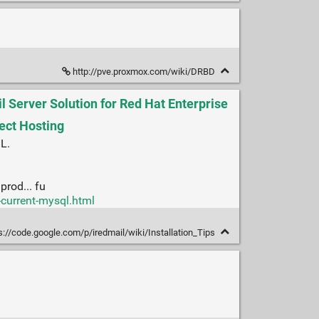
http://pve.proxmox.com/wiki/DRBD
il Server Solution for Red Hat Enterprise
ject Hosting
QL.
prod... fu
-current-mysql.html
s://code.google.com/p/iredmail/wiki/Installation_Tips