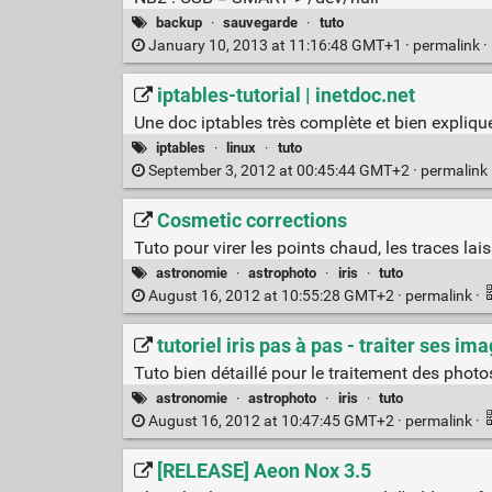
backup
·
sauvegarde
·
tuto
January 10, 2013 at 11:16:48 GMT+1 ·
permalink
·
iptables-tutorial | inetdoc.net
Une doc iptables très complète et bien expliqu
iptables
·
linux
·
tuto
September 3, 2012 at 00:45:44 GMT+2 ·
permalink
Cosmetic corrections
Tuto pour virer les points chaud, les traces lais
astronomie
·
astrophoto
·
iris
·
tuto
August 16, 2012 at 10:55:28 GMT+2 ·
permalink
·
tutoriel iris pas à pas - traiter ses im
Tuto bien détaillé pour le traitement des phot
astronomie
·
astrophoto
·
iris
·
tuto
August 16, 2012 at 10:47:45 GMT+2 ·
permalink
·
[RELEASE] Aeon Nox 3.5