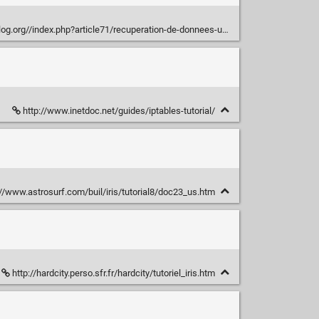
org//index.php?article71/recuperation-de-donnees-un-cas-pratique
http://www.inetdoc.net/guides/iptables-tutorial/
//www.astrosurf.com/buil/iris/tutorial8/doc23_us.htm
http://hardcity.perso.sfr.fr/hardcity/tutoriel_iris.htm