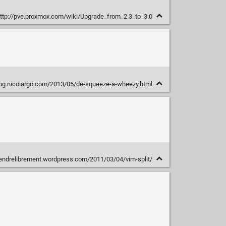
ttp://pve.proxmox.com/wiki/Upgrade_from_2.3_to_3.0
log.nicolargo.com/2013/05/de-squeeze-a-wheezy.html
endrelibrement.wordpress.com/2011/03/04/vim-split/