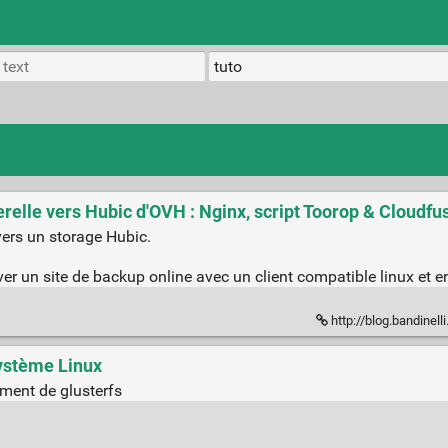
elle vers Hubic d'OVH : Nginx, script Toorop & Cloudfus
vers un storage Hubic.
uver un site de backup online avec un client compatible linux et 
http://blog.bandinelli.net/index.php?pos
système Linux
ment de glusterfs