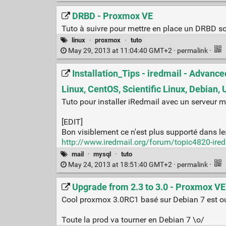
DRBD - Proxmox VE
Tuto à suivre pour mettre en place un DRBD 
linux
·
proxmox
·
tuto
May 29, 2013 at 11:04:40 GMT+2 ·
permalink
·
Installation_Tips - iredmail - Advance
Linux, CentOS, Scientific Linux, Debian
Tuto pour installer iRedmail avec un serveur my
[EDIT]
Bon visiblement ce n'est plus supporté dans les
http://www.iredmail.org/forum/topic4820-iredm
mail
·
mysql
·
tuto
May 24, 2013 at 18:51:40 GMT+2 ·
permalink
·
Upgrade from 2.3 to 3.0 - Proxmox VE
Cool proxmox 3.0RC1 basé sur Debian 7 est ou
Toute la prod va tourner en Debian 7 \o/