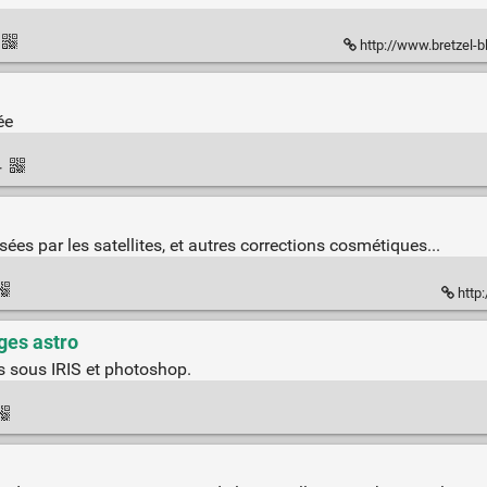
http://www.bretzel-blog.
ée
·
sées par les satellites, et autres corrections cosmétiques...
http:
ages astro
os sous IRIS et photoshop.