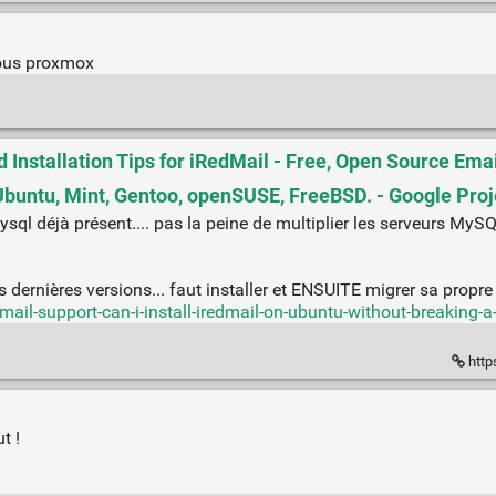
sous proxmox
d Installation Tips for iRedMail - Free, Open Source Ema
, Ubuntu, Mint, Gentoo, openSUSE, FreeBSD. - Google Pro
sql déjà présent.... pas la peine de multiplier les serveurs MyS
 dernières versions... faut installer et ENSUITE migrer sa propre 
ail-support-can-i-install-iredmail-on-ubuntu-without-breaking-a
http
t !