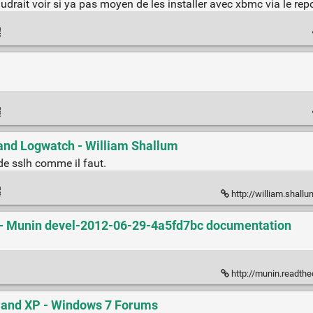
drait voir si ya pas moyen de les installer avec xbmc via le repos
 and Logwatch - William Shallum
 de sslh comme il faut.
http://william.shallum.
— Munin devel-2012-06-29-4a5fd7bc documentation
http://munin.readth
7 and XP - Windows 7 Forums