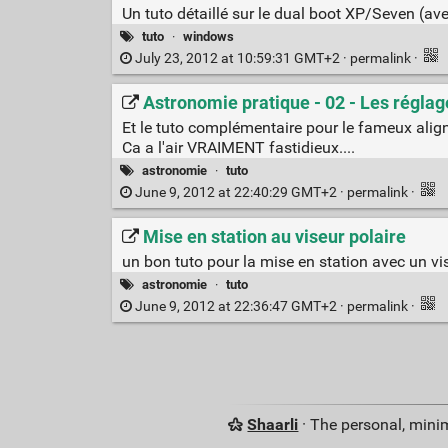
Un tuto détaillé sur le dual boot XP/Seven (a
tuto
·
windows
July 23, 2012 at 10:59:31 GMT+2 ·
permalink
·
Astronomie pratique - 02 - Les réglag
Et le tuto complémentaire pour le fameux align
Ca a l'air VRAIMENT fastidieux....
astronomie
·
tuto
June 9, 2012 at 22:40:29 GMT+2 ·
permalink
·
Mise en station au viseur polaire
un bon tuto pour la mise en station avec un vi
astronomie
·
tuto
June 9, 2012 at 22:36:47 GMT+2 ·
permalink
·
Shaarli
· The personal, minim