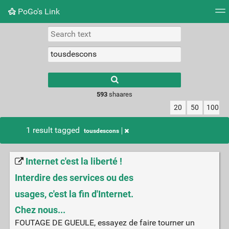
PoGo's Link
Tag cloud
Picture wall
Daily
RSS Feed
Logi
Type 1 or more
characters for
results.
593
shaares
20
50
100
1 result tagged
tousdescons
Internet c'est la liberté !
Interdire des services ou des
usages, c'est la fin d'Internet.
Chez nous...
FOUTAGE DE GUEULE, essayez de faire tourner un