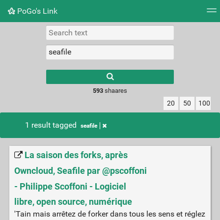
PoGo's Link
Tag cloud
Picture wall
Daily
RSS Feed
Logi
Type 1 or more
characters for
results.
593
shaares
20
50
100
1 result tagged
seafile
La saison des forks, après
Owncloud, Seafile par @pscoffoni
- Philippe Scoffoni - Logiciel
libre, open source, numérique
'Tain mais arrêtez de forker dans tous les sens et réglez