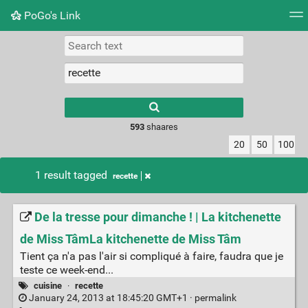
PoGo's Link
Tag cloud
Picture wall
Daily
RSS Feed
Logi
Type 1 or more
characters for
results.
593
shaares
20
50
100
1 result tagged
recette
De la tresse pour dimanche ! | La kitchenette
de Miss TâmLa kitchenette de Miss Tâm
Tient ça n'a pas l'air si compliqué à faire, faudra que je
teste ce week-end...
cuisine
·
recette
January 24, 2013 at 18:45:20 GMT+1 ·
permalink