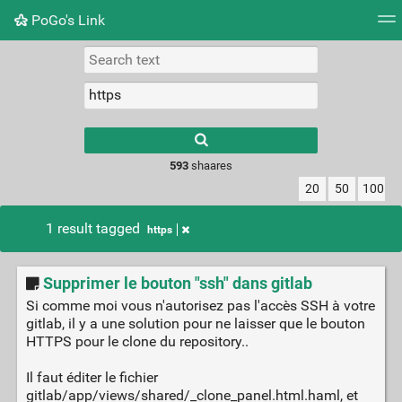
PoGo's Link
Tag cloud
Picture wall
Daily
RSS Feed
Logi
Type 1 or more
characters for
results.
593
shaares
20
50
100
1 result tagged
https
Supprimer le bouton "ssh" dans gitlab
Si comme moi vous n'autorisez pas l'accès SSH à votre
gitlab, il y a une solution pour ne laisser que le bouton
HTTPS pour le clone du repository..
Il faut éditer le fichier
gitlab/app/views/shared/_clone_panel.html.haml, et