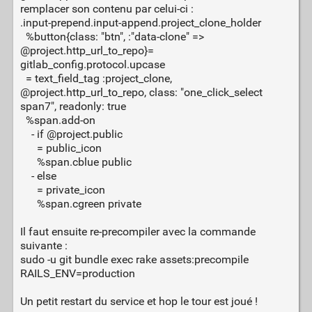
remplacer son contenu par celui-ci :
.input-prepend.input-append.project_clone_holder
%button{class: "btn", :"data-clone" =>
@project.http_url_to_repo}=
gitlab_config.protocol.upcase
= text_field_tag :project_clone,
@project.http_url_to_repo, class: "one_click_select
span7", readonly: true
%span.add-on
- if @project.public
= public_icon
%span.cblue public
- else
= private_icon
%span.cgreen private
Il faut ensuite re-precompiler avec la commande
suivante :
sudo -u git bundle exec rake assets:precompile
RAILS_ENV=production
Un petit restart du service et hop le tour est joué !