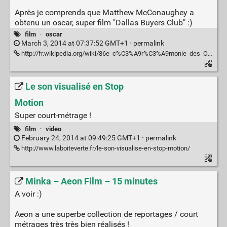
Après je comprends que Matthew McConaughey a
obtenu un oscar, super film "Dallas Buyers Club" :)
film
·
oscar
March 3, 2014 at 07:37:52 GMT+1 ·
permalink
http://fr.wikipedia.org/wiki/86e_c%C3%A9r%C3%A9monie_des_Oscars
Le son visualisé en Stop
Motion
Super court-métrage !
film
·
video
February 24, 2014 at 09:49:25 GMT+1 ·
permalink
http://www.laboiteverte.fr/le-son-visualise-en-stop-motion/
Minka – Aeon Film – 15 minutes
A voir :)
Aeon a une superbe collection de reportages / court
métrages très très bien réalisés !