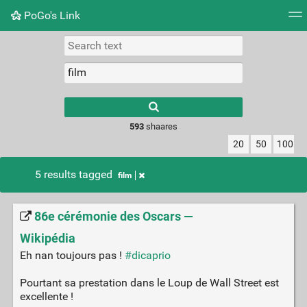
PoGo's Link
Tag cloud
Picture wall
Daily
RSS Feed
Logi
Type 1 or more
characters for
results.
593
shaares
20
50
100
5 results tagged
film
86e cérémonie des Oscars —
Wikipédia
Eh nan toujours pas !
#dicaprio
Pourtant sa prestation dans le Loup de Wall Street est
excellente !