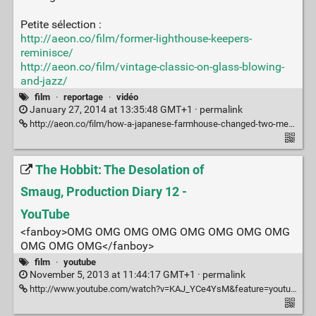
Petite sélection :
http://aeon.co/film/former-lighthouse-keepers-
reminisce/
http://aeon.co/film/vintage-classic-on-glass-blowing-
and-jazz/
film
·
reportage
·
vidéo
January 27, 2014 at 13:35:48 GMT+1 ·
permalink
http://aeon.co/film/how-a-japanese-farmhouse-changed-two-mens-lives/
The Hobbit: The Desolation of
Smaug, Production Diary 12 -
YouTube
<fanboy>OMG OMG OMG OMG OMG OMG OMG OMG
OMG OMG OMG</fanboy>
film
·
youtube
November 5, 2013 at 11:44:17 GMT+1 ·
permalink
http://www.youtube.com/watch?v=KAJ_YCe4YsM&feature=youtube_gdata