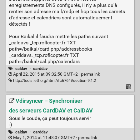
enregistrements DNS configurés, il n'y a plus qu'à
rentrer son adresse mail/mdp et hop tous les carnets
d'adresse et calendriers sont automatiquement
détectés !
Pour Baikal il faudra mettre les paths suivant :
_caldavs._tcp.roflcopter.fr TXT
path=/baikal/card.php/addressbooks
_carddavs._tcp.roflcopter.fr TXT
path=/baikal/cal.php/calendars
caldav
·
carddav
April 22, 2015 at 09:32:50 GMT+2 ·
permalink
http://tools.ietf.org/html/rfc6764#section-9.1.2
Vdirsyncer – Synchroniser
des serveurs CardDAV et CalDAV
Sous le coude, ça peut toujours servir
:)
caldav
·
carddav
May 1, 2014 at 11:48:07 GMT+2 ·
permalink