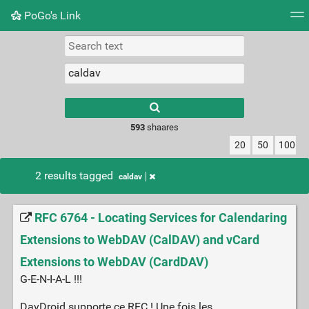
PoGo's Link
Tag cloud
Picture wall
Daily
RSS Feed
Logi
Type 1 or more
characters for
results.
593
shaares
20
50
100
2 results tagged
caldav
RFC 6764 - Locating Services for Calendaring
Extensions to WebDAV (CalDAV) and vCard
Extensions to WebDAV (CardDAV)
G-E-N-I-A-L !!!
DavDroid supporte ce RFC ! Une fois les