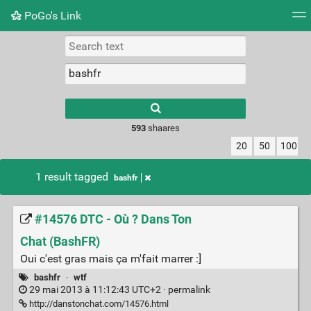
PoGo's Link
Tag cloud
Picture wall
Daily
RSS Feed
Logi
Type 1 or more
characters for
results.
593
shaares
20
50
100
1 result tagged
bashfr
#14576 DTC - Où ? Dans Ton
Chat (BashFR)
Oui c'est gras mais ça m'fait marrer :]
bashfr
·
wtf
29 mai 2013 à 11:12:43 UTC+2 ·
permalink
http://danstonchat.com/14576.html