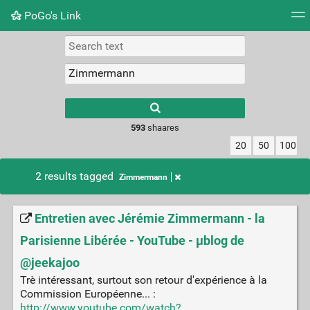
PoGo's Link
Tag cloud
Picture wall
Daily
RSS Feed
Logi
Type 1 or more
characters for
results.
593
shaares
20
50
100
2 results tagged
Zimmermann
Entretien avec Jérémie Zimmermann - la
Parisienne Libérée - YouTube - µblog de
@jeekajoo
Trè intéressant, surtout son retour d'expérience à la
Commission Européenne... :
http://www.youtube.com/watch?