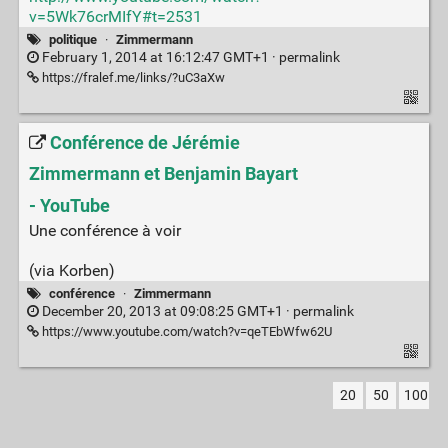
v=5Wk76crMIfY#t=2531
politique
·
Zimmermann
February 1, 2014 at 16:12:47 GMT+1 ·
permalink
https://fralef.me/links/?uC3aXw
Conférence de Jérémie
Zimmermann et Benjamin Bayart
- YouTube
Une conférence à voir
(via Korben)
conférence
·
Zimmermann
December 20, 2013 at 09:08:25 GMT+1 ·
permalink
https://www.youtube.com/watch?v=qeTEbWfw62U
20
50
100