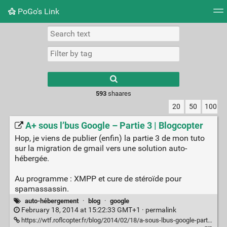
PoGo's Link
Tag cloud
Picture wall
Daily
RSS Feed
Logi
Type 1 or more
characters for
results.
593
shaares
20
50
100
A+ sous l’bus Google – Partie 3 | Blogcopter
Hop, je viens de publier (enfin) la partie 3 de mon tuto
sur la migration de gmail vers une solution auto-
hébergée.
Au programme : XMPP et cure de stéroïde pour
spamassassin.
auto-hébergement
·
blog
·
google
February 18, 2014 at 15:22:33 GMT+1 ·
permalink
https://wtf.roflcopter.fr/blog/2014/02/18/a-sous-lbus-google-partie-3/