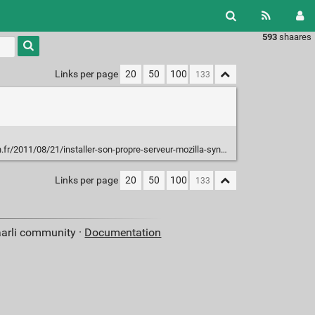
593
shaares
Type 1 or
more
characters
Links per page
20
50
100
for
results.
8/21/installer-son-propre-serveur-mozilla-sync-pour-firefox-methode-actuelle/
Links per page
20
50
100
aarli community ·
Documentation