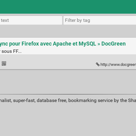
 Sync pour Firefox avec Apache et MySQL » DocGreen
 sous FF...
·
http://www.docgreen.fr/2011/0
alist, super-fast, database free, bookmarking service by the Sh