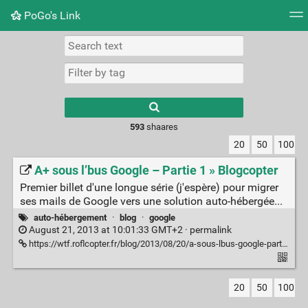
PoGo's Link
Tag cloud
Picture wall
Daily
RSS Feed
Logi
Type 1 or more
characters for
results.
593
shaares
20
50
100
A+ sous l’bus Google – Partie 1 » Blogcopter
Premier billet d'une longue série (j'espère) pour migrer
ses mails de Google vers une solution auto-hébergée...
auto-hébergement
·
blog
·
google
August 21, 2013 at 10:01:33 GMT+2 ·
permalink
https://wtf.roflcopter.fr/blog/2013/08/20/a-sous-lbus-google-partie-1/
20
50
100